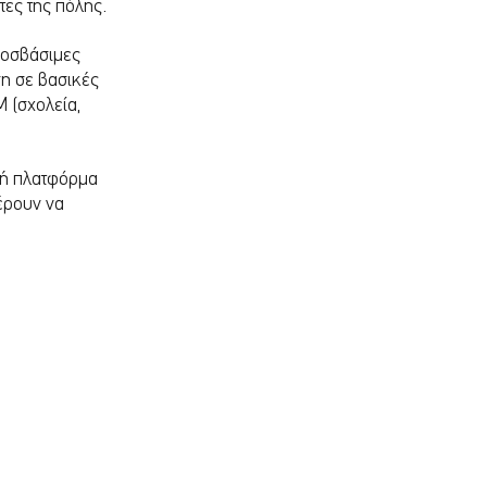
τες της πόλης.
ροσβάσιμες 
η σε βασικές 
 (σχολεία, 
κή πλατφόρμα 
έρουν να 