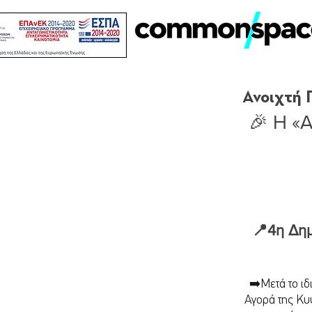
Ανοιχτή Γ
🎉 Η «Α
📍4η Δημ
➡️Μετά το ιδ
Αγορά της Κυ