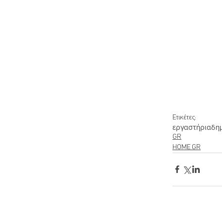
Ετικέτες:
εργαστήρια
δη
GR
HOME GR