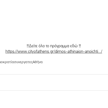
‼️Δείτε όλο το πρόγραμμα εδώ ‼️
https://www.cityofathens.gr/dimos-athinaion-anoichti.../
μοκρατία
συνεργατες
Αθήνα