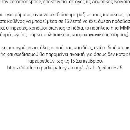
 την commonspace, επεκτείνεται σε όλες τις Δημοτικές Κοινότη
ου εγχειρήματος είναι να σχεδιάσουμε μαζί με τους κατοίκους π
στε καθένας να μπορεί μέσα σε 15 λεπτά να έχει άμεση πρόσβασ
αι υπηρεσίες, χρησιμοποιώντας τα πόδια, το ποδήλατο ή τα ΜΜΜ
δομές υγείας, πάρκα, πολιτιστικούς και ψυχαγωγικούς χώρους).
 και καταγράφονται όλες οι απόψεις και ιδέες, ενώ η διαδικτυα
ής και σχεδιασμού θα παραμείνει ανοικτή, για όσους δεν καταφ
παρευρεθούν, ως τις 15 Σεπτεμβρίου:
https://platform.participatorylab.org/.../cat.../geitonies15