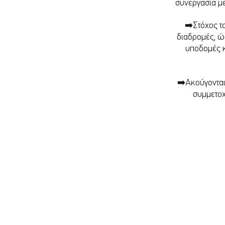
συνεργασία με
➡️Στόχος τ
διαδρομές, ώ
υποδομές κ
➡️Ακούγονται
συμμετοχ