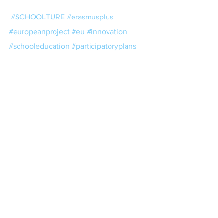
#SCHOOLTURE
#erasmusplus
#europeanproject
#eu
#innovation
#schooleducation
#participatoryplans
#climatechange
#cc
Ετικέτες:
workshops
εργαστήρια
participatory design
schoolture
EN
HOME GR
HOME EN