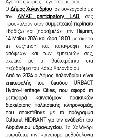
Αγαπητές κυρίες - αγαπητοί κύριοι,
Ο 
Δήμος Χαλανδρίου
, σε συνεργασία με 
την 
ΑΜΚΕ participatory LAB
,
 σας 
προσκαλούν στον 
συμμετοχικό περίπατο
«βαδίζω και (παρα)μιλώ», την 
Πέμπτη, 
14 Μαΐου 2026 και ώρα 18.00
, με σκοπό 
τη συζήτηση και καταγραφή των 
απόψεων και των εμπειριών σας, 
σχετικά με τη βαδισιμότητα στα 
πεζοδρόμια του Κάτω Χαλανδρίου.
Από το 2024 ο Δήμος Χαλανδρίου είναι 
επικεφαλής του δικτύου URBACT 
Hydro-Heritage Cities, που αφορά τη 
μεταφορά καινοτόμων πρακτικών 
διαχείρισης πολιτιστικής κληρονομιάς, 
που αποκτήθηκε με το πρόγραμμα 
Cultural HIDRANT για την ανάδειξη του 
Αδριάνειου υδραγωγείου. 
Το Χαλάνδρι 
μοιράζεται την καινοτόμα μεθοδολογία 