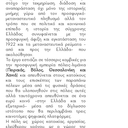
στόχο την τεκμηρίωση, διάδοση και
αναπαράσταση όχι μόνο της ιστορικής
μνήμης γύρω από τον προσφυγικό-
μεταναστευτικό πληθυσμό αλλά τον
τρόπο που σε πολιτικό και κοινωνικό
επίπεδο η ιστορία της σύγχρονης
Ελλάδας συνυφαίνεται με την
προσφυγική άφιξη και εγκατάσταση του
1922 και τα μεταναστευτικά ρεύματα –
από και προς την Ελλάδα– που
ακολούθησαν.
Το έργο εστιάζει σε τέσσερις κομβικές για
την προσφυγική εμπειρία πόλεις-λιμάνια
(
Πειραιάς, Βόλος, Θεσσαλονίκη και
Χανιά
) και απευθύνεται στους κατοίκους
και τους επισκέπτες των παραπάνω
πόλεων μέσα από τις φυσικές δράσεις
που θα υλοποιηθούν στις πόλεις αυτές
αλλά ταυτόχρονα απευθύνεται σε ένα
ευρύ κοινό –στην Ελλάδα και το
εξωτερικό– μέσα από το δίγλωσσο
ιστότοπο που θα περιλαμβάνει τρεις
καινοτόμες ψηφιακές πλατφόρμες.
Η πόλη ως χώρος κατοικίας, εργασίας,
ελεύθερου χρόνου, ως ο χώρος της