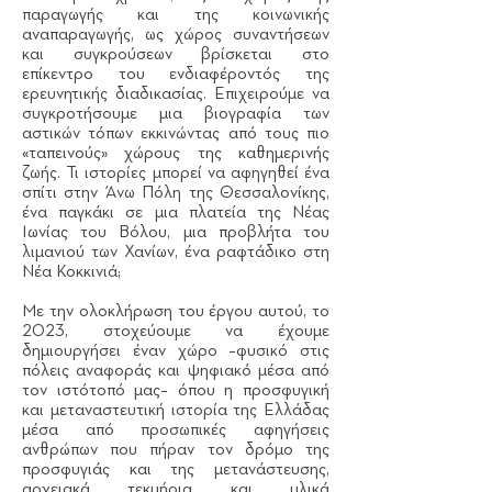
παραγωγής και της κοινωνικής
αναπαραγωγής, ως χώρος συναντήσεων
και συγκρούσεων βρίσκεται στο
επίκεντρο του ενδιαφέροντός της
ερευνητικής διαδικασίας. Επιχειρούμε να
συγκροτήσουμε μια βιογραφία των
αστικών τόπων εκκινώντας από τους πιο
«ταπεινούς» χώρους της καθημερινής
ζωής. Τι ιστορίες μπορεί να αφηγηθεί ένα
σπίτι στην Άνω Πόλη της Θεσσαλονίκης,
ένα παγκάκι σε μια πλατεία της Νέας
Ιωνίας του Βόλου, μια προβλήτα του
λιμανιού των Χανίων, ένα ραφτάδικο στη
Νέα Κοκκινιά;
Με την ολοκλήρωση του έργου αυτού, το
2023, στοχεύουμε να έχουμε
δημιουργήσει έναν χώρο –φυσικό στις
πόλεις αναφοράς και ψηφιακό μέσα από
τον ιστότοπό μας– όπου η προσφυγική
και μεταναστευτική ιστορία της Ελλάδας
μέσα από προσωπικές αφηγήσεις
ανθρώπων που πήραν τον δρόμο της
προσφυγιάς και της μετανάστευσης,
αρχειακά τεκμήρια και υλικά