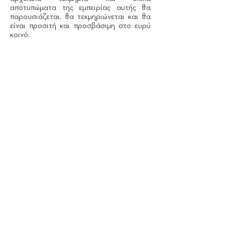
αποτυπώματα της εμπειρίας αυτής θα
παρουσιάζεται, θα τεκμηριώνεται και θα
είναι προσιτή και προσβάσιμη στο ευρύ
κοινό.
H Commonspace συμμετέχει ως εταίρος
στο έργο και συμβάλλει με την εμπειρία
και την επιστημονική κατάρτιση των
μελών και συνεργατών/ιδών στα
παρακάτω αντικείμενα:
- Συμμετοχικός σχεδιασμός και
διαδικασίες συμμετοχικής
χαρτογράφησης και συλλογικής
καταγραφής της συλλογικής μνήμης.
- Ενεργοποίηση κοινότητας
- Συμμετοχική Τέχνη και Τέχνη στον
Δημόσιο Χώρο
- Εκπαιδευτικά Προγράμματα για
μαθητές/μαθήτριες
- Πολεοδομική τεκμηρίωση και μελέτη
ιστορίας των πόλεων
- GIS και χαρτογραφήσεις
- Σκίτσα, illustrations, γραφιστική
υποστήριξη