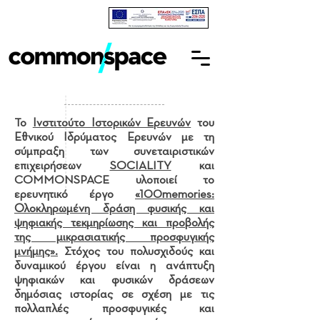
Το
Ινστιτούτο Ιστορικών Ερευνών
του
Εθνικού Ιδρύματος Ερευνών με τη
σύμπραξη των συνεταιριστικών
επιχειρήσεων
SOCIALITY
και
COMMONSPACE υλοποιεί το
ερευνητικό έργο
«100memories:
Ολοκληρωμένη δράση φυσικής και
ψηφιακής τεκμηρίωσης και προβολής
της μικρασιατικής προσφυγικής
μνήμης».
Στόχος του πολυσχιδούς και
δυναμικού έργου είναι η ανάπτυξη
ψηφιακών και φυσικών δράσεων
δημόσιας ιστορίας σε σχέση με τις
πολλαπλές προσφυγικές και