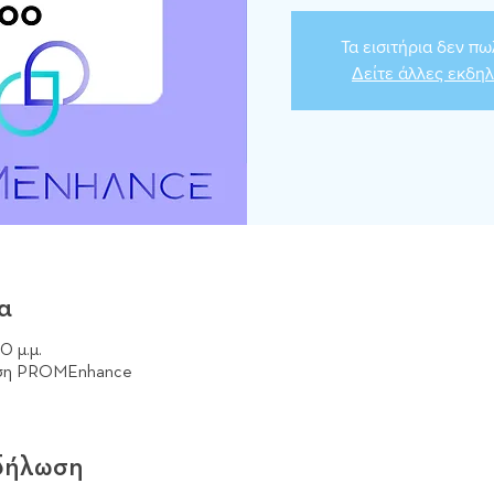
Τα εισιτήρια δεν π
Δείτε άλλες εκδη
α
0 μ.μ.
λωση PROMEnhance
κδήλωση