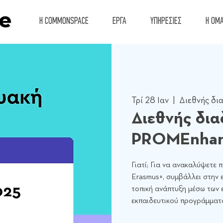
Η COMMONSPACE
ΕΡΓΑ
ΥΠΗΡΕΣΙΕΣ
Η ΟΜ
Τρί 28 Ιαν
  |  
Διεθνής δ
Διεθνής δι
PROMEnha
Γιατί; Για να ανακαλύψετε
Erasmus+, συμβάλλει στην 
τοπική ανάπτυξη μέσω των 
εκπαιδευτικού προγράμματ