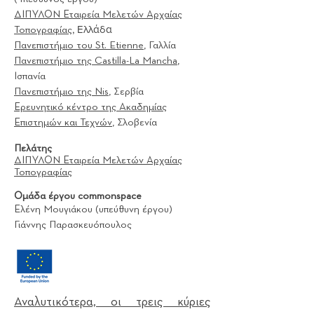
ΔΙΠΥΛΟΝ Εταιρεία Μελετών Αρχαίας
, Ελλάδα
Τοπογραφίας
Πανεπιστήμιο του St. Etienne
, Γαλλία
Πανεπιστήμιο της Castilla-La Mancha
,
Ισπανία
Πανεπιστήμιο της Nis
, Σερβία
Ερευνητικό κέντρο της Ακαδημίας
Επιστημών και Τεχνών
, Σλοβενία
Πελάτης
ΔΙΠΥΛΟΝ Εταιρεία Μελετών Αρχαίας
Τοπογραφίας
Ομάδα έργου commonsp
ace
Ελένη Μουγιάκου (υπεύθυνη έργου)
Γιάννης Παρασκευόπουλος
Αναλυτικότερα, οι τρεις κύριες