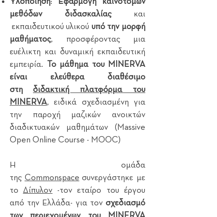
Υλοποίηση
:
Εφαρμογή
καινοτόμων
μεθόδων διδασκαλίας
και
εκπαιδευτικού υλικού
υπό την μορφή
μαθήματος
, προσφέροντας μια
ευέλικτη και δυναμική εκπαιδευτική
εμπειρία.
Το μάθημα του MINERVA
είναι ελεύθερα διαθέσιμο
στη
διδακτική πλατφόρμα του
MINERVA
, ειδικά σχεδιασμένη για
την παροχή μαζικών ανοικτών
διαδικτυακών μαθημάτων (Massive
Open Online Course - MOOC)
Η ομάδα
της
Commonspace
συνεργάστηκε με
το
Δίπυλον
-τον εταίρο του έργου
από την Ελλάδα- για τον
σχεδιασμό
των περιεχομένων του MINERVA