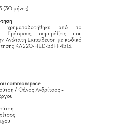
 (30 μήνες)
ότηση
 χρηματοδοτήθηκε από το
α Εράσμους, συμπράξεις που
ην Ανώτατη Εκπαίδευση με κωδικό
τησης KA220-HED-53FF4513.
ου commonspace
ούτση / Θάνος Ανδρίτσος –
έργου
Κούτση
ρίτσος
άχου