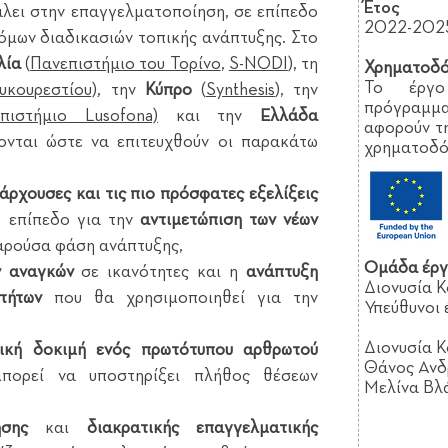
Έτος
άλει στην επαγγελματοποίηση, σε επίπεδο
2022-2025
όμων διαδικασιών τοπικής ανάπτυξης. Στο
λία
(
Πανεπιστήμιο του Τορίνο
,
S-NODI
), τη
Χρηματοδ
Το έργο
υκουρεστίου)
, την
Κύπρο
(
Synthesis
), την
πρόγραμμ
στήμιο Lusofona)
και την
Ελλάδα
αφορούν τ
ονται ώστε να επιτευχθούν οι παρακάτω
χρηματοδό
άρχουσες και τις πιο πρόσφατες εξελίξεις
ό επίπεδο για την
αντιμετώπιση των νέων
αρούσα φάση ανάπτυξης,
Ομάδα έργ
ν αναγκών
σε ικανότητες και η
ανάπτυξη
Διονυσία Κ
τήτων
που θα χρησιμοποιηθεί για την
Υπεύθυνοι 
Διονυσία 
γική δοκιμή ενός πρωτότυπου αρθρωτού
Θάνος Ανδ
ορεί να υποστηρίξει πλήθος θέσεων
Μελίνα Βλ
σης
και
διακρατικής επαγγελματικής