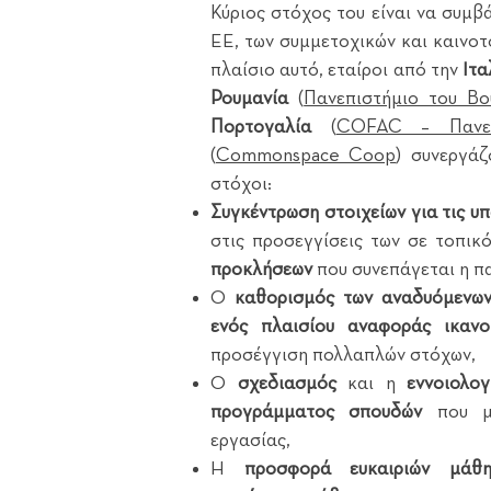
Κύριος στόχος του είναι να συμβ
ΕΕ, των συμμετοχικών και καινοτ
πλαίσιο αυτό, εταίροι από την
Ιτα
Ρουμανία
(
Πανεπιστήμιο του Βο
Πορτογαλία
(
COFAC – Πανεπι
(
Commonspace Coop
)
συνεργάζ
στόχοι:
Συγκέντρωση στοιχείων για τις υπ
στις προσεγγίσεις των σε τοπικ
προκλήσεων
που συνεπάγεται η π
Ο
καθορισμός των αναδυόμενω
ενός πλαισίου αναφοράς ικανο
προσέγγιση πολλαπλών στόχων,
Ο
σχεδιασμός
και η
εννοιολο
προγράμματος σπουδών
που μπ
εργασίας,
Η
προσφορά ευκαιριών μάθη