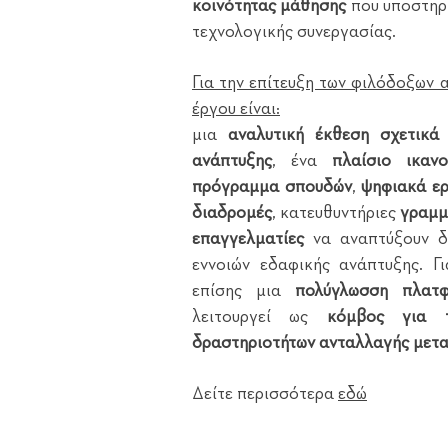
κοινότητας μάθησης
που υποστηρ
τεχνολογικής συνεργασίας.
Για την επίτευξη των φιλόδοξων 
έργου είναι:
μια
αναλυτική έκθεση σχετικά
ανάπτυξης
, ένα
πλαίσιο ικαν
πρόγραμμα σπουδών
,
ψηφιακά ε
διαδρομές
, κατευθυντήριες
γραμμέ
επαγγελματίες
να αναπτύξουν δ
εννοιών εδαφικής ανάπτυξης. Γ
επίσης μια
πολύγλωσση πλατφ
λειτουργεί ως
κόμβος για τ
δραστηριοτήτων ανταλλαγής μετα
Δείτε περισσότερα
εδώ