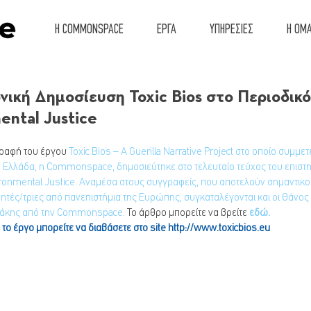
Η COMMONSPACE
ΕΡΓΑ
ΥΠΗΡΕΣΙΕΣ
Η ΟΜ
νική Δημοσίευση Toxic Bios στο Περιοδικό
ental Justice
ραφή του έργου 
Toxic Bios – A Guerilla Narrative Project
 στο οποίο συμμετ
 Ελλάδα, η Commonspace, δημοσιεύτηκε στο τελευταίο τεύχος του επιστ
ronmental Justice. Αναμέσα στους συγγραφείς, που αποτελούν σημαντικού
ητές/τριες από πανεπιστήμια της Ευρώπης, συγκαταλέγονται και οι Θάνος 
άκης από την Commonspace. 
Το άρθρο μπορείτε να βρείτε 
εδώ.
το έργο μπορείτε να διαβάσετε στο site 
http://www.toxicbios.eu