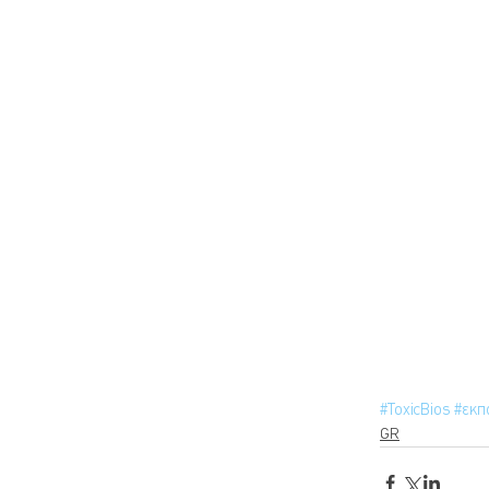
#ToxicBios
#εκπ
GR