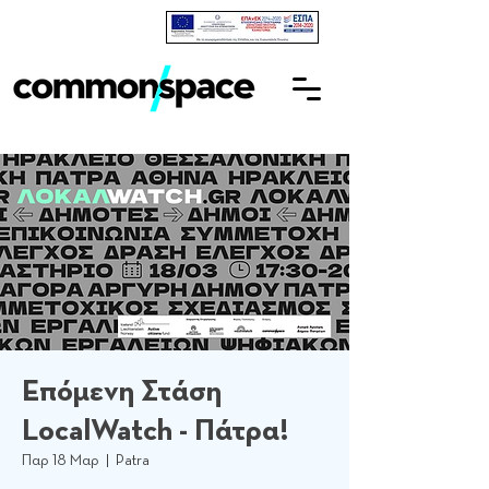
Επόμενη Στάση
LocalWatch - Πάτρα!
Παρ 18 Μαρ
  |  
Patra