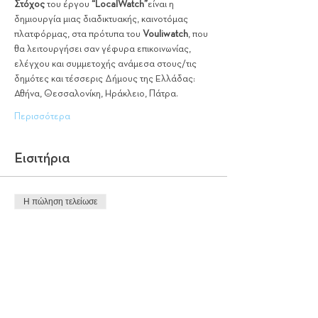
Στόχος 
του έργου 
“LocalWatch”
είναι η 
δημιουργία μιας διαδικτυακής, καινοτόμας 
πλατφόρμας, στα πρότυπα του 
Vouliwatch
, που 
θα λειτουργήσει σαν γέφυρα επικοινωνίας, 
ελέγχου και συμμετοχής ανάμεσα στους/τις 
δημότες και τέσσερις Δήμους της Ελλάδας: 
Αθήνα, Θεσσαλονίκη, Ηράκλειο, Πάτρα.
Περισσότερα
Εισιτήρια
Η πώληση τελείωσε
Τύπος εισιτηρίου
Είσοδος δωρεάν
Περισσότερες πληροφορίες
Τιμή