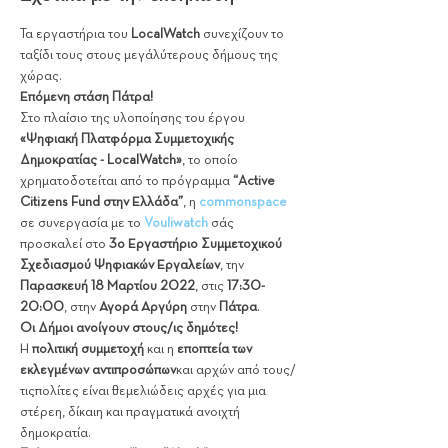
Τα εργαστήρια του 
LocalWatch 
συνεχίζουν το 
ταξίδι τους στους μεγάλύτερους δήμους της 
χώρας. 
Επόμενη στάση Πάτρα!
Στο πλαίσιο της υλοποίησης του έργου 
«Ψηφιακή Πλατφόρμα Συμμετοχικής 
Δημοκρατίας - LocalWatch»
, το οποίο 
χρηματοδοτείται από το πρόγραμμα 
“Active 
Citizens Fund στην Ελλάδα”
, η 
commonspace
σε συνεργασία με το 
Vouliwatch
 σάς 
προσκαλεί στο 
3ο Εργαστήριο Συμμετοχικού 
Σχεδιασμού Ψηφιακών Εργαλείων
, την 
Παρασκευή 18 Μαρτίου 2022
, στις 
17:30-
20:00
, στην 
Αγορά Αργύρη
 στην 
Πάτρα
.
Οι Δήμοι ανοίγουν στους/ις δημότες!
Η
 πολιτική συμμετοχή 
και η 
εποπτεία των 
εκλεγμένων αντιπροσώπων
και αρχών από τους/
τιςπολίτες είναι θεμελιώδεις αρχές για μια 
στέρεη, δίκαιη και πραγματικά ανοιχτή 
δημοκρατία.