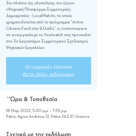
Στο πλαίσιο της υλοποίησης του έργου
«Ψηφιακή Πλατφόρμα Συμμετοχικής
Δημοκρατίας - LocalWatch», το οποίο
χρηματοδοτείται από το πρόγραμμα “Active
Citizens Fund στην Ελλάδα”, η commonspace
σε συνεργασία με το Vouliwatch σας προσκαλεί
στο 3ο Εργαστήριο Συμμετοχικού Σχεδιασμού
Ψηφιακών Εργαλείων.
Οι εγγραφές έκλεισαν
Δείτε άλλες εκδηλώσεις
΄'Ωρα & Τοποθεσία
18 Μαρ 2022, 5:30 μ.μ. – 7:55 μ.μ.
Patra, Agiou Andreou 12, Patra 262 21, Greece
Σχετικά με την εκδήλωση