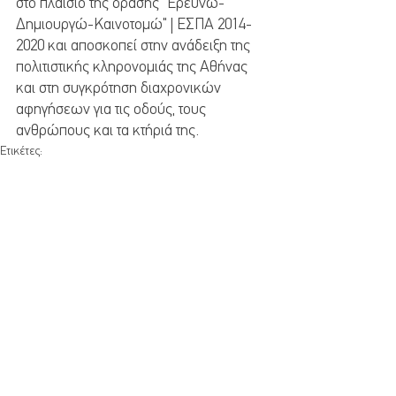
στο πλαίσιο της δράσης "Ερευνώ-
Δημιουργώ-Καινοτομώ" | ΕΣΠΑ 2014-
2020 και αποσκοπεί στην ανάδειξη της 
πολιτιστικής κληρονομιάς της Αθήνας 
και στη συγκρότηση διαχρονικών 
αφηγήσεων για τις οδούς, τους 
ανθρώπους και τα κτήριά της.
Ετικέτες:
in-athens
tour
cultural heritage
GR
HOME GR
Σχόλια