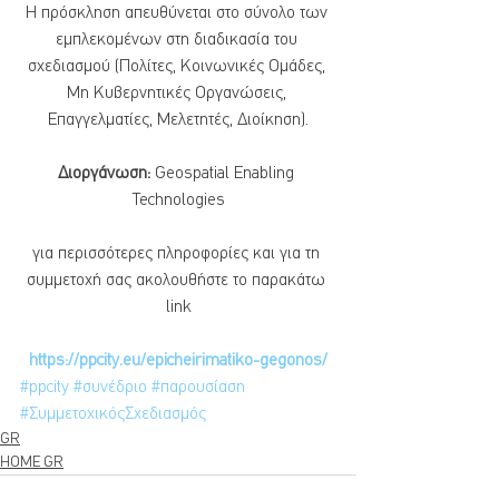
Η πρόσκληση απευθύνεται στο σύνολο των 
εμπλεκομένων στη διαδικασία του 
σχεδιασμού (Πολίτες, Κοινωνικές Ομάδες, 
Μη Κυβερνητικές Οργανώσεις, 
Επαγγελματίες, Μελετητές, Διοίκηση).
Διοργάνωση: 
Geospatial Enabling 
Technologies
για περισσότερες πληροφορίες και για τη 
συμμετοχή σας ακολουθήστε το παρακάτω 
link
https://ppcity.eu/epicheirimatiko-gegonos/
#ppcity
#συνέδριο
#παρουσίαση
#ΣυμμετοχικόςΣχεδιασμός
GR
HOME GR