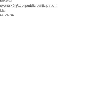
Ετικέτες:
event
εκδηλωση
public participation
GR
HOME GR
Σχόλια
Γράψτε ένα σχόλιο...