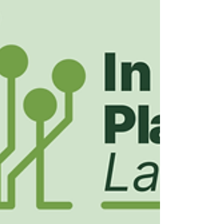
μέσα σε αυτά και η COMMONSPACE - σας
προσκαλούμε για να γνωριστούμε και να σας
ξεναγήσουμε στις δράσεις μας, μέσα από
συμμετοχικά εργαστήρια, επιτραπέζια
παιχνίδια, ξυλοκατασκευέ