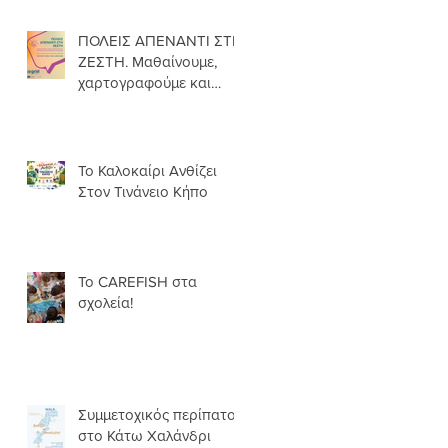
ΠΟΛΕΙΣ ΑΠΕΝΑΝΤΙ ΣΤΗ
ΖΕΣΤΗ. Μαθαίνουμε,
χαρτογραφούμε και
δρούμε για πιο
δροσερές γειτονιές.
Το Καλοκαίρι Ανθίζει
Στον Τινάνειο Κήπο
Το CAREFISH στα
σχολεία!
Συμμετοχικός περίπατος
στο Κάτω Χαλάνδρι