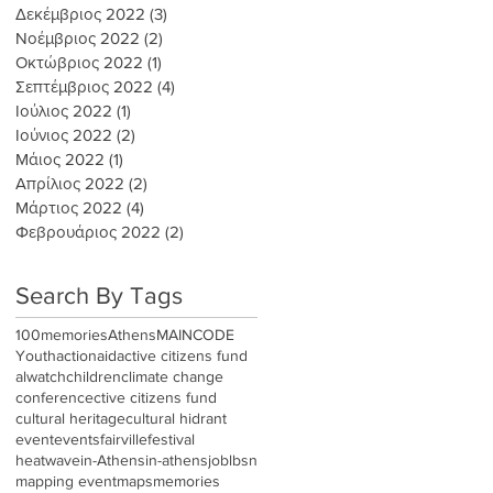
Δεκέμβριος 2022
(3)
3 Αναρτήσεις
Νοέμβριος 2022
(2)
2 Αναρτήσεις
Οκτώβριος 2022
(1)
1 Ανάρτηση
Σεπτέμβριος 2022
(4)
4 Αναρτήσεις
Ιούλιος 2022
(1)
1 Ανάρτηση
Ιούνιος 2022
(2)
2 Αναρτήσεις
Μάιος 2022
(1)
1 Ανάρτηση
Απρίλιος 2022
(2)
2 Αναρτήσεις
Μάρτιος 2022
(4)
4 Αναρτήσεις
Φεβρουάριος 2022
(2)
2 Αναρτήσεις
Search By Tags
100memories
Athens
MAINCODE
Youth
actionaid
active citizens fund
alwatch
children
climate change
conference
ctive citizens fund
cultural heritage
cultural hidrant
event
events
fairville
festival
heatwave
in-Athens
in-athens
job
lbsn
mapping event
maps
memories