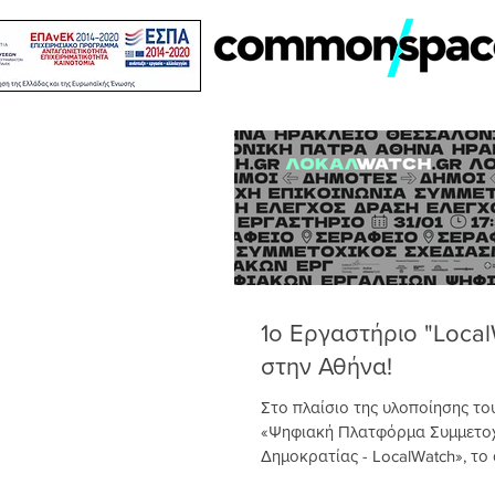
1ο Εργαστήριο "Loca
στην Αθήνα!
Στο πλαίσιο της υλοποίησης το
«Ψηφιακή Πλατφόρμα Συμμετοχ
Δημοκρατίας - LocalWatch», το
χρηματοδοτείται από το πρόγρα