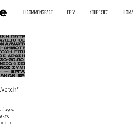
Η COMMONSPACE
ΕΡΓΑ
ΥΠΗΡΕΣΙΕΣ
Η ΟΜ
lWatch"
υ έργου
ικής
 οποίο
μμα...