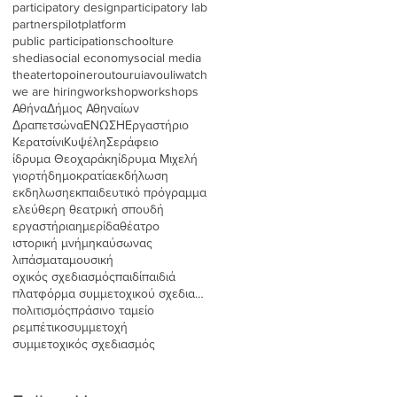
participatory design
participatory lab
partners
pilot
platform
public participation
schoolture
shedia
social economy
social media
theater
topoinerou
tour
uia
vouliwatch
we are hiring
workshop
workshops
Αθήνα
Δήμος Αθηναίων
Δραπετσώνα
ΕΝΩΣΗ
Εργαστήριο
Κερατσίνι
Κυψέλη
Σεράφειο
ίδρυμα Θεοχαράκη
ίδρυμα Μιχελή
γιορτή
δημοκρατία
εκδήλωση
εκδηλωση
εκπαιδευτικό πρόγραμμα
ελεύθερη θεατρική σπουδή
εργαστήρια
ημερίδα
θέατρο
ιστορική μνήμη
καύσωνας
λιπάσματα
μουσική
οχικός σχεδιασμός
παιδί
παιδιά
πλατφόρμα συμμετοχικού σχεδιασμού
πολιτισμός
πράσινο ταμείο
ρεμπέτικο
συμμετοχή
συμμετοχικός σχεδιασμός