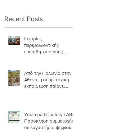
σάρκα και οστά
Recent Posts
Ιστορίες
περιβαλλοντικής
ευαισθητοποίησης...
Από την Πολωνία στην
Αθήνα, η συμμετοχική
εκπαίδευση παίρνει
σάρκα και οστά
Youth participatory LAB:
Πρόσκληση συμμετοχής
σε εργαστήρια ψηφιακής
αφήγησης