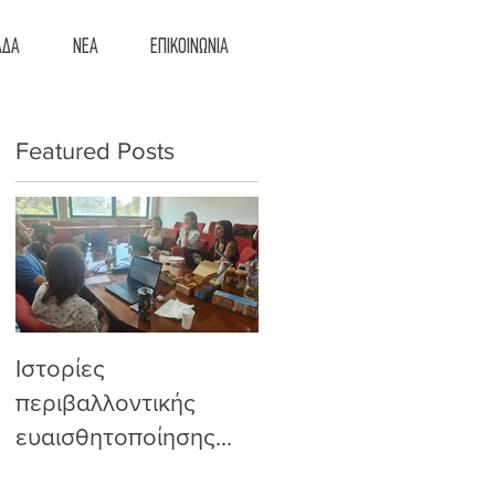
ΑΔΑ
ΝΕΑ
ΕΠΙΚΟΙΝΩΝΙΑ
Featured Posts
Ιστορίες
Από την Πολωνία
περιβαλλοντικής
στην Αθήνα, η
ευαισθητοποίησης...
συμμετοχική
εκπαίδευση παίρνει