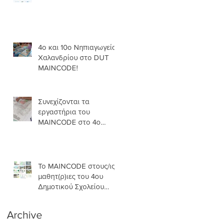
4ο και 10ο Νηπιαγωγείο
Χαλανδρίου στο DUT
MAINCODE!
Συνεχίζονται τα
εργαστήρια του
MAINCODE στο 4ο
Δ.Σ.Χ.
Το MAINCODE στους/ις
μαθητ(ρ)ιες του 4ου
Δημοτικού Σχολείου
Χαλανδρίου!
Archive