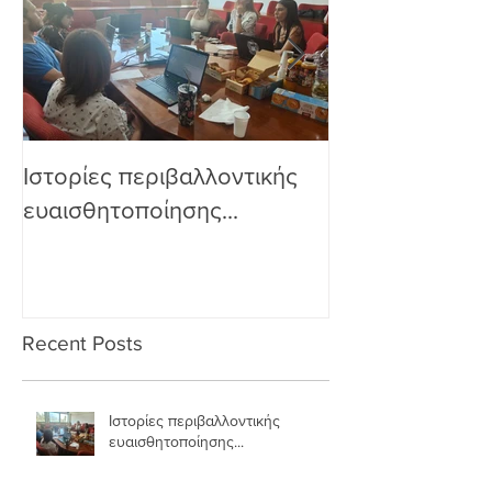
Ιστορίες περιβαλλοντικής
Από την Πολων
ευαισθητοποίησης...
Αθήνα, η συμμ
εκπαίδευση πα
και οστά
Recent Posts
Ιστορίες περιβαλλοντικής
ευαισθητοποίησης...