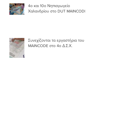
4ο και 10ο Νηπιαγωγείο
Χαλανδρίου στο DUT MAINCODE!
Συνεχίζονται τα εργαστήρια του
MAINCODE στο 4ο Δ.Σ.Χ.
Το MAINCODE στους/ις
μαθητ(ρ)ιες του 4ου Δημοτικού
Σχολείου Χαλανδρίου!
Archive