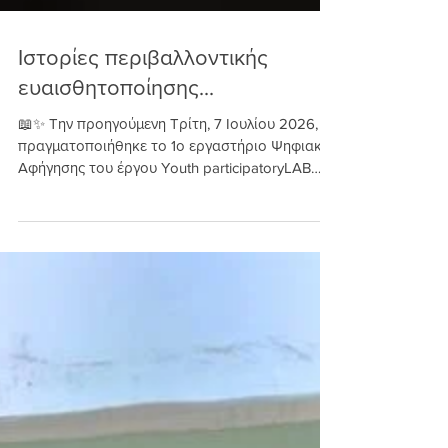
Ιστορίες περιβαλλοντικής
ευαισθητοποίησης...
📖✨ Την προηγούμενη Τρίτη, 7 Ιουλίου 2026,
πραγματοποιήθηκε το 1ο εργαστήριο Ψηφιακής
Αφήγησης του έργου Youth participatoryLAB
στο Τμήμα Πληροφορικής του ΕΚΠΑ, από το
Ερευνητικό Κέντρο Αθηνά και το
participatoryLAB. Στο εργαστήριο, με θέμα την
ευαισθητοποίηση για την Κλιματική Αλλαγή και
τον Αστικό Σχεδιασμό μέσω του Narralive
Storymaker, οι συμμετέχοντες και οι
συμμετέχουσες γνώρισαν τη δύναμη της
αφήγησης ως εργαλείου ενημέρωσης και
ευαισθητοποίησης και εξοικειώθηκαν με το