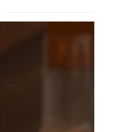
Wednesday, July 24, 2019, from 5am to 9pm, the
special mapping event organized in the
framework of...