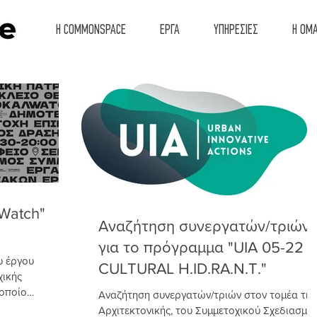
Η COMMONSPACE
ΕΡΓΑ
ΥΠΗΡΕΣΙΕΣ
Η ΟΜ
lWatch"
Αναζήτηση συνεργατών/τριών
για το πρόγραμμα "UIA 05-22
υ έργου
CULTURAL H.ID.RA.N.T."
ικής
 οποίο
Αναζήτηση συνεργατών/τριών στον τομέα της
μμα...
Αρχιτεκτονικής, του Συμμετοχικού Σχεδιασμο