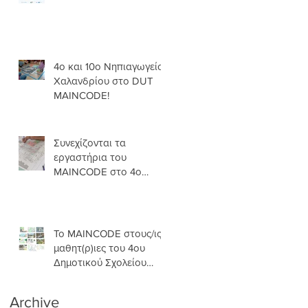
4ο και 10ο Νηπιαγωγείο
Χαλανδρίου στο DUT
MAINCODE!
Συνεχίζονται τα
εργαστήρια του
MAINCODE στο 4ο
Δ.Σ.Χ.
Το MAINCODE στους/ις
μαθητ(ρ)ιες του 4ου
Δημοτικού Σχολείου
Χαλανδρίου!
Archive