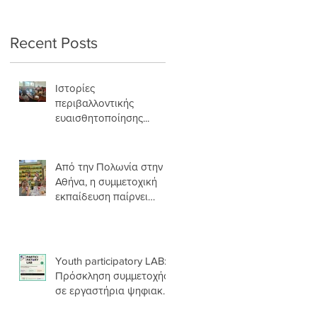
σάρκα και οστά
Recent Posts
Ιστορίες
περιβαλλοντικής
ευαισθητοποίησης...
Από την Πολωνία στην
Αθήνα, η συμμετοχική
εκπαίδευση παίρνει
σάρκα και οστά
Youth participatory LAB:
Πρόσκληση συμμετοχής
σε εργαστήρια ψηφιακής
αφήγησης