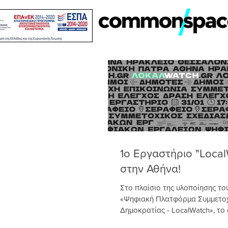
1ο Εργαστήριο "Loca
στην Αθήνα!
Στο πλαίσιο της υλοποίησης το
«Ψηφιακή Πλατφόρμα Συμμετοχ
Δημοκρατίας - LocalWatch», το
χρηματοδοτείται από το πρόγρα