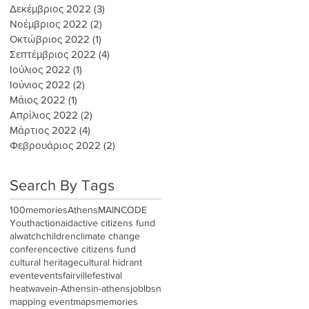
Δεκέμβριος 2022
(3)
3 Αναρτήσεις
Νοέμβριος 2022
(2)
2 Αναρτήσεις
Οκτώβριος 2022
(1)
1 Ανάρτηση
Σεπτέμβριος 2022
(4)
4 Αναρτήσεις
Ιούλιος 2022
(1)
1 Ανάρτηση
Ιούνιος 2022
(2)
2 Αναρτήσεις
Μάιος 2022
(1)
1 Ανάρτηση
Απρίλιος 2022
(2)
2 Αναρτήσεις
Μάρτιος 2022
(4)
4 Αναρτήσεις
Φεβρουάριος 2022
(2)
2 Αναρτήσεις
Search By Tags
100memories
Athens
MAINCODE
Youth
actionaid
active citizens fund
alwatch
children
climate change
conference
ctive citizens fund
cultural heritage
cultural hidrant
event
events
fairville
festival
heatwave
in-Athens
in-athens
job
lbsn
mapping event
maps
memories