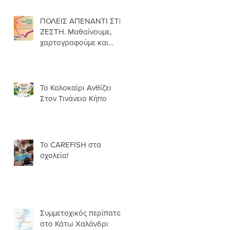
ΠΟΛΕΙΣ ΑΠΕΝΑΝΤΙ ΣΤΗ
ΖΕΣΤΗ. Μαθαίνουμε,
χαρτογραφούμε και
δρούμε για πιο
δροσερές γειτονιές.
Το Καλοκαίρι Ανθίζει
Στον Τινάνειο Κήπο
Το CAREFISH στα
σχολεία!
Συμμετοχικός περίπατος
στο Κάτω Χαλάνδρι