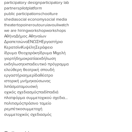
participatory design
participatory lab
partners
pilot
platform
public participation
schoolture
shedia
social economy
social media
theater
topoinerou
tour
uia
vouliwatch
we are hiring
workshop
workshops
Αθήνα
Δήμος Αθηναίων
Δραπετσώνα
ΕΝΩΣΗ
Εργαστήριο
Κερατσίνι
Κυψέλη
Σεράφειο
ίδρυμα Θεοχαράκη
ίδρυμα Μιχελή
γιορτή
δημοκρατία
εκδήλωση
εκδηλωση
εκπαιδευτικό πρόγραμμα
ελεύθερη θεατρική σπουδή
εργαστήρια
ημερίδα
θέατρο
ιστορική μνήμη
καύσωνας
λιπάσματα
μουσική
οχικός σχεδιασμός
παιδί
παιδιά
πλατφόρμα συμμετοχικού σχεδιασμού
πολιτισμός
πράσινο ταμείο
ρεμπέτικο
συμμετοχή
συμμετοχικός σχεδιασμός