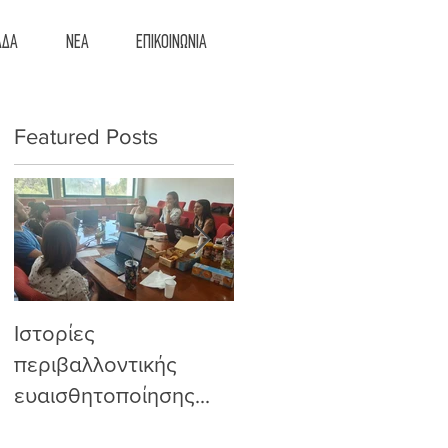
ΑΔΑ
ΝΕΑ
ΕΠΙΚΟΙΝΩΝΙΑ
Featured Posts
Ιστορίες
Από την Πολωνία
περιβαλλοντικής
στην Αθήνα, η
ευαισθητοποίησης...
συμμετοχική
εκπαίδευση παίρνει
ύ