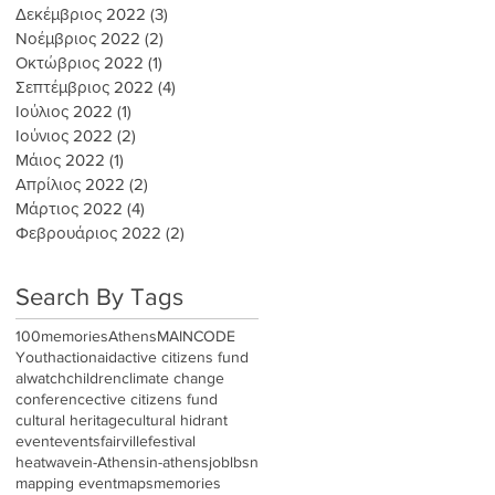
Δεκέμβριος 2022
(3)
3 Αναρτήσεις
Νοέμβριος 2022
(2)
2 Αναρτήσεις
Οκτώβριος 2022
(1)
1 Ανάρτηση
Σεπτέμβριος 2022
(4)
4 Αναρτήσεις
Ιούλιος 2022
(1)
1 Ανάρτηση
Ιούνιος 2022
(2)
2 Αναρτήσεις
Μάιος 2022
(1)
1 Ανάρτηση
Απρίλιος 2022
(2)
2 Αναρτήσεις
Μάρτιος 2022
(4)
4 Αναρτήσεις
Φεβρουάριος 2022
(2)
2 Αναρτήσεις
Search By Tags
100memories
Athens
MAINCODE
Youth
actionaid
active citizens fund
alwatch
children
climate change
conference
ctive citizens fund
cultural heritage
cultural hidrant
event
events
fairville
festival
heatwave
in-Athens
in-athens
job
lbsn
mapping event
maps
memories