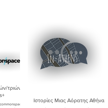
ών/τριών
s+
Ιστορίες Μιας Αόρατης Αθήνας
ν commonspace