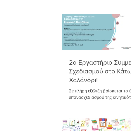
και της Επικοινωνίας: Ο Συνετα
εργαζομένων...
2ο Εργαστήριο Συμμε
Σχεδιασμού στο Κάτ
Χαλάνδρι!
Σε πλήρη εξέλιξη βρίσκεται το 
επανασχεδιασμού της κινητικό
Σοφοκλή Βενιζέλου, στο πλαίσι
παρεμβάσεων του Δήμου για...