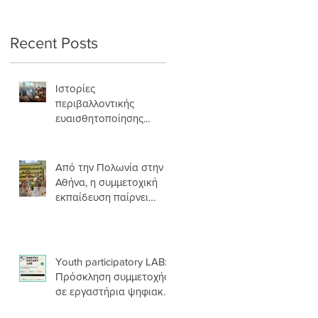
σάρκα και οστά
Recent Posts
Ιστορίες
περιβαλλοντικής
ευαισθητοποίησης...
Από την Πολωνία στην
Αθήνα, η συμμετοχική
εκπαίδευση παίρνει
σάρκα και οστά
Youth participatory LAB:
Πρόσκληση συμμετοχής
σε εργαστήρια ψηφιακής
αφήγησης