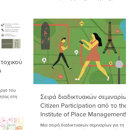
ιρισμός
Σχεδιασμού την Πέμπτη 24 Σεπτεμβρίου 2020
Προς την...
τοχικού
ω
έργο του
Σειρά διαδικτυακών σεμιναρίω
τητας στη
ο των
Citizen Participation από το the
Institute of Place Management!
Μια σειρά διαδικτυακών σεμιναρίων για τη