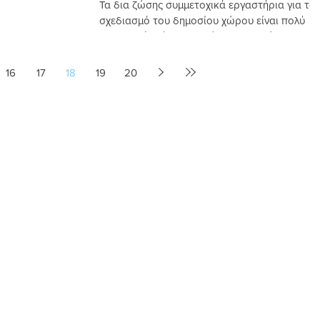
Τα δια ζώσης συμμετοχικά εργαστήρια για το
σχεδιασμό του δημοσίου χώρου είναι πολύ
σημαντικά. Λόγω των νέων συνθηκών που
διαμορφώνονται...
16
17
18
19
20