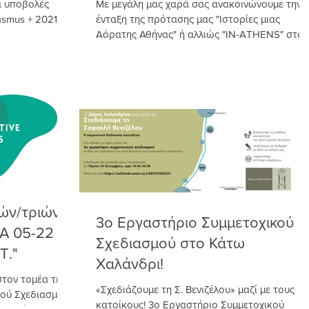
α υποβολές
Με μεγάλη μας χαρά σας ανακοινώνουμε την
mus + 2021. Οι
ένταξη της πρότασης μας "Ιστορίες μιας
Αόρατης Αθήνας" ή αλλιώς "IN-ATHENS" στον
Β' Κύκλο...
ών/τριών
3ο Εργαστήριο Συμμετοχικού
IA 05-22
Σχεδιασμού στο Κάτω
T."
Χαλάνδρι!
τον τομέα της
«Σχεδιάζουμε τη Σ. Βενιζέλου» μαζί με τους
κού Σχεδιασμού
κατοίκους! 3ο Εργαστήριο Συμμετοχικού