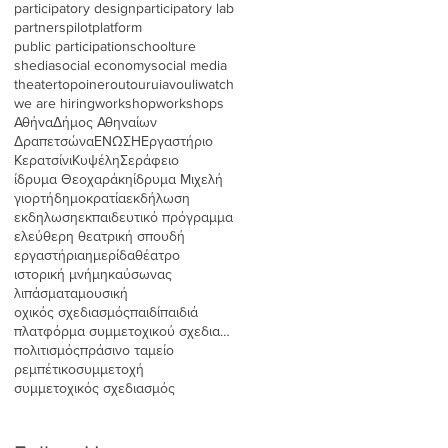
participatory design
participatory lab
partners
pilot
platform
public participation
schoolture
shedia
social economy
social media
theater
topoinerou
tour
uia
vouliwatch
we are hiring
workshop
workshops
Αθήνα
Δήμος Αθηναίων
Δραπετσώνα
ΕΝΩΣΗ
Εργαστήριο
Κερατσίνι
Κυψέλη
Σεράφειο
ίδρυμα Θεοχαράκη
ίδρυμα Μιχελή
γιορτή
δημοκρατία
εκδήλωση
εκδηλωση
εκπαιδευτικό πρόγραμμα
ελεύθερη θεατρική σπουδή
εργαστήρια
ημερίδα
θέατρο
ιστορική μνήμη
καύσωνας
λιπάσματα
μουσική
οχικός σχεδιασμός
παιδί
παιδιά
πλατφόρμα συμμετοχικού σχεδιασμού
πολιτισμός
πράσινο ταμείο
ρεμπέτικο
συμμετοχή
συμμετοχικός σχεδιασμός