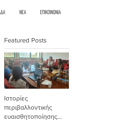
ΑΔΑ
ΝΕΑ
ΕΠΙΚΟΙΝΩΝΙΑ
Featured Posts
Ιστορίες
Από την Πολωνία
περιβαλλοντικής
στην Αθήνα, η
ευαισθητοποίησης...
συμμετοχική
εκπαίδευση παίρνει