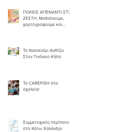
ΠΟΛΕΙΣ ΑΠΕΝΑΝΤΙ ΣΤΗ
ΖΕΣΤΗ. Μαθαίνουμε,
χαρτογραφούμε και
δρούμε για πιο
δροσερές γειτονιές.
Το Καλοκαίρι Ανθίζει
Στον Τινάνειο Κήπο
Το CAREFISH στα
σχολεία!
Συμμετοχικός περίπατος
στο Κάτω Χαλάνδρι