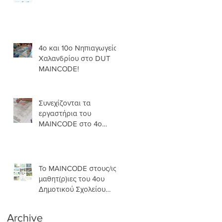
.
4ο και 10ο Νηπιαγωγείο
Χαλανδρίου στο DUT
MAINCODE!
Συνεχίζονται τα
εργαστήρια του
MAINCODE στο 4ο
Δ.Σ.Χ.
ν
Το MAINCODE στους/ις
μαθητ(ρ)ιες του 4ου
Δημοτικού Σχολείου
Χαλανδρίου!
Archive