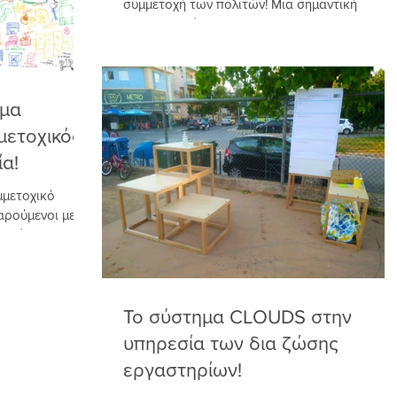
συμμετοχή των πολιτών! Μια σημαντική
πρωτοβουλία του The Institute of Place
Management στο...
μμα
μετοχικός
α!
μμετοχικό
αρούμενοι με τα
ου έργων του
Το σύστημα CLOUDS στην
υπηρεσία των δια ζώσης
εργαστηρίων!