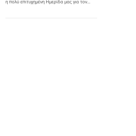
Στην Ημερίδα του ppCITY...
Πραγματοποιήθηκε την Παρασκευή 29
Νοεμβρίου στο Σεράφειο του Δήμου Αθηναίων,
η πολύ επιτυχημένη Ημερίδα μας για τον
Συμμετοχικό Σχεδιασμό...