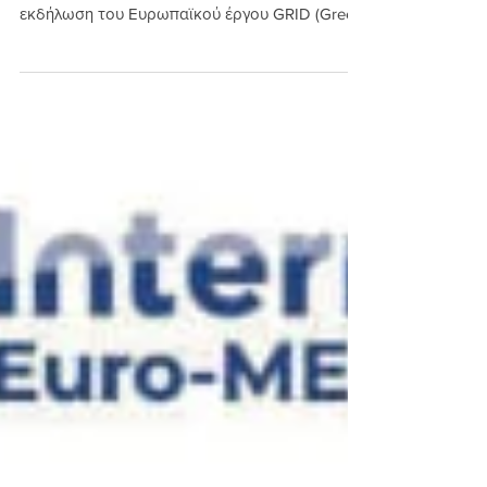
🇬🇷 Οι Δήμοι Καλλιθέας και Μοσχάτου -
Ταύρου πραγματοποιούν την εναρκτήρια
εκδήλωση του Ευρωπαϊκού έργου GRID (Green
Routes Intelligent Districts), το οποίο υλοποιείται
στο πλαίσιο της πρωτοβουλίας European
Urban Initiative (EUI) με τη χρηματοδότηση της
Ευρωπαϊκής Ένωσης. 📅 Η εκδήλωση θα
πραγματοποιηθεί την Πέμπτη 11 Δεκεμβρίου,
στις 18:00, στο Δημοτικό Θέατρο Καλλιθέας. ✅
Το έργο GRID φιλοδοξεί να αναπτύξει μια νέα,
καινοτόμα και ολοκληρωμένη προσέγγιση για
την αντιμετώπισ