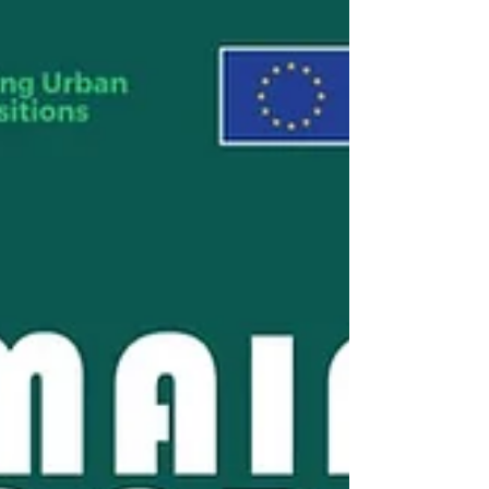
το ανακαλύψουμε μαζί στο Nature-Based
Solutions Design Game ! 🗓 Παρασκευή 5
Δεκεμβρίου 🕐 13:00 – 15:00 📍 Αίθουσα
Πολλαπλών Χρήσεων, Γεωπονικό Πανεπιστήμιο
Αθηνών Το NBS Design Game είναι ένα
συνεργατικό παιχνίδι ρόλων και σχεδιασμού ,
όπου συμμετέχοντες αναλαμβάνουν ρόλους
(φοιτητής, κάτοικος, καθηγητής, πουλί, γάτα…)
και συν-σχεδιάζουν έναν πιο π