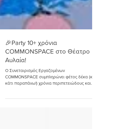
🎉Party 10+ χρόνια
COMMONSPACE στο Θέατρο
Αυλαία!
Ο Συνεταιρισμός Εργαζομένων
COMMONSPACE συμπληρώνει φέτος δέκα (και
κάτι παραπάνω!) χρόνια περιπετειώδους και
δημιουργικής συνεργατικής πορείας. Δέκα
χρόνια συνεργασίας, ανταλλαγής γνώσης,
πειραματισμού και κοινών εγχειρημάτων, τα
οποία θέλουμε να γιορτάσουμε μαζί. 📣📣 Σας
προσκαλούμε σε ένα party γενεθλίων με πολύ