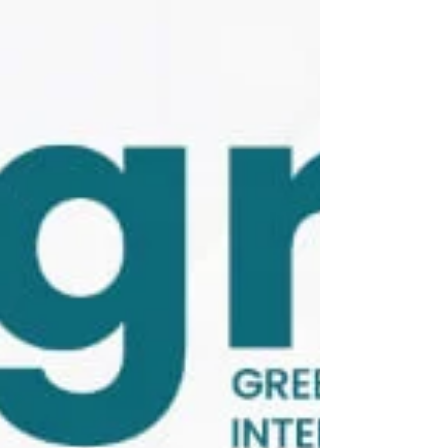
χορό, κέφι και μουσική! 🗓 Σάββατο 14
Φεβρουαρίου, στις 21:00 📍 Θέατρο Αυλαία,
2ας Μεραρχίας & Κουντουριώτου 182, Πειραιάς
18535 Στάση Μετρό: Δημοτ