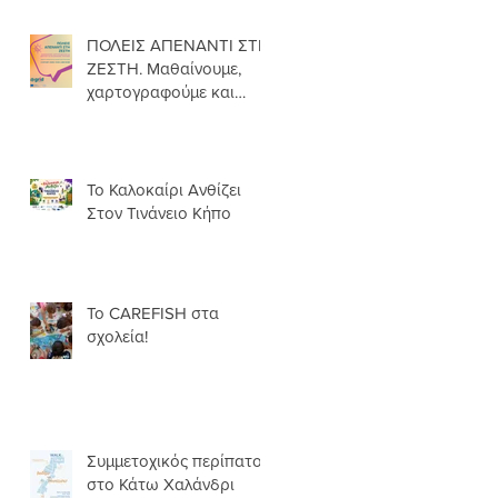
ΠΟΛΕΙΣ ΑΠΕΝΑΝΤΙ ΣΤΗ
ΖΕΣΤΗ. Μαθαίνουμε,
χαρτογραφούμε και
δρούμε για πιο
δροσερές γειτονιές.
Το Καλοκαίρι Ανθίζει
Στον Τινάνειο Κήπο
Το CAREFISH στα
σχολεία!
Συμμετοχικός περίπατος
στο Κάτω Χαλάνδρι