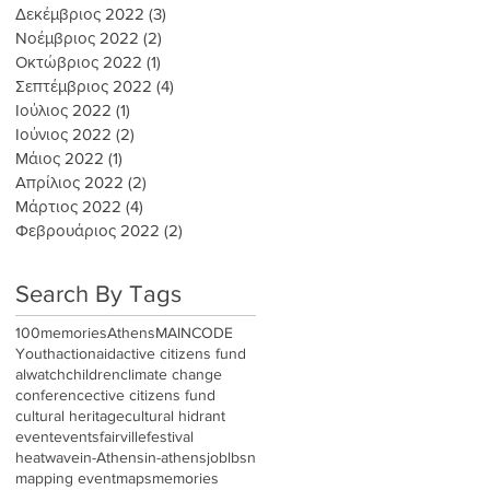
Δεκέμβριος 2022
(3)
3 Αναρτήσεις
Νοέμβριος 2022
(2)
2 Αναρτήσεις
Οκτώβριος 2022
(1)
1 Ανάρτηση
Σεπτέμβριος 2022
(4)
4 Αναρτήσεις
Ιούλιος 2022
(1)
1 Ανάρτηση
Ιούνιος 2022
(2)
2 Αναρτήσεις
Μάιος 2022
(1)
1 Ανάρτηση
Απρίλιος 2022
(2)
2 Αναρτήσεις
Μάρτιος 2022
(4)
4 Αναρτήσεις
Φεβρουάριος 2022
(2)
2 Αναρτήσεις
Search By Tags
100memories
Athens
MAINCODE
Youth
actionaid
active citizens fund
alwatch
children
climate change
conference
ctive citizens fund
cultural heritage
cultural hidrant
event
events
fairville
festival
heatwave
in-Athens
in-athens
job
lbsn
mapping event
maps
memories