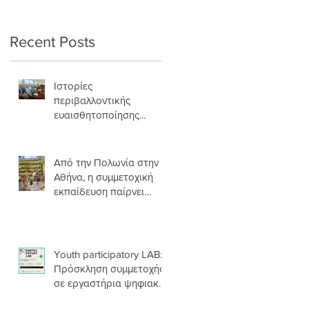
σάρκα και οστά
ς
Recent Posts
ς
Ιστορίες
περιβαλλοντικής
ευαισθητοποίησης...
ύ
Από την Πολωνία στην
Αθήνα, η συμμετοχική
εκπαίδευση παίρνει
σάρκα και οστά
Youth participatory LAB:
Πρόσκληση συμμετοχής
e
σε εργαστήρια ψηφιακής
αφήγησης