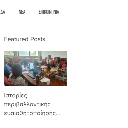
ΑΔΑ
ΝΕΑ
ΕΠΙΚΟΙΝΩΝΙΑ
Featured Posts
Ιστορίες
Από την Πολωνία
περιβαλλοντικής
στην Αθήνα, η
ευαισθητοποίησης...
συμμετοχική
εκπαίδευση παίρνει