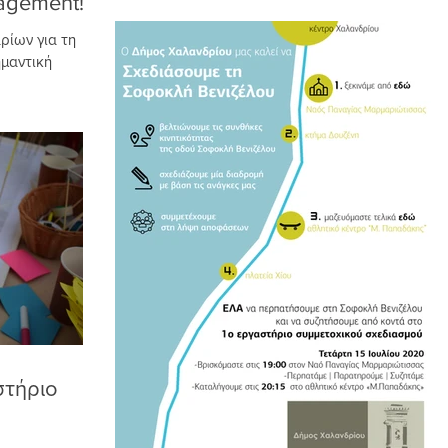
nagement!
ρίων για τη
ημαντική
f Place
στήριο