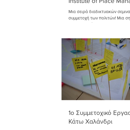
Institute of Place Ma
Μια σειρά διαδικτυακών σεμινα
συμμετοχή των πολιτών! Μια σ
πρωτοβουλία του The Institute o
Management στο...
1ο Συμμετοχικό Εργα
Κάτω Χαλάνδρι