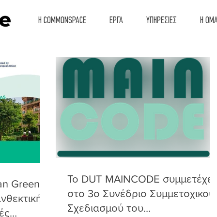
Η COMMONSPACE
ΕΡΓΑ
ΥΠΗΡΕΣΙΕΣ
Η ΟΜ
Το DUT MAINCODE συμμετέχει
an Green:
στο 3ο Συνέδριο Συμμετοχικού
νθεκτική
Σχεδιασμού του
ές