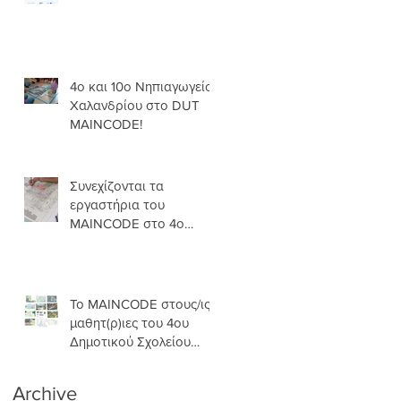
4ο και 10ο Νηπιαγωγείο
ι
Χαλανδρίου στο DUT
ο
MAINCODE!
Συνεχίζονται τα
εργαστήρια του
MAINCODE στο 4ο
Δ.Σ.Χ.
Το MAINCODE στους/ις
μαθητ(ρ)ιες του 4ου
Δημοτικού Σχολείου
Χαλανδρίου!
Archive