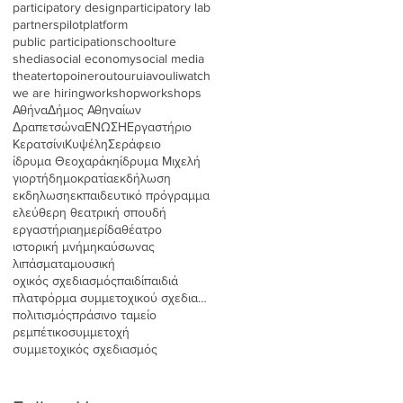
participatory design
participatory lab
partners
pilot
platform
public participation
schoolture
shedia
social economy
social media
theater
topoinerou
tour
uia
vouliwatch
we are hiring
workshop
workshops
Αθήνα
Δήμος Αθηναίων
Δραπετσώνα
ΕΝΩΣΗ
Εργαστήριο
Κερατσίνι
Κυψέλη
Σεράφειο
ίδρυμα Θεοχαράκη
ίδρυμα Μιχελή
γιορτή
δημοκρατία
εκδήλωση
εκδηλωση
εκπαιδευτικό πρόγραμμα
ελεύθερη θεατρική σπουδή
εργαστήρια
ημερίδα
θέατρο
ιστορική μνήμη
καύσωνας
λιπάσματα
μουσική
οχικός σχεδιασμός
παιδί
παιδιά
πλατφόρμα συμμετοχικού σχεδιασμού
πολιτισμός
πράσινο ταμείο
ρεμπέτικο
συμμετοχή
συμμετοχικός σχεδιασμός